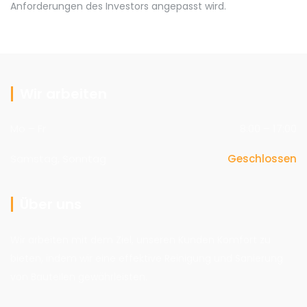
Anforderungen des Investors angepasst wird.
Wir arbeiten
Mo – Fr
8:00 – 17:00
Samstag, Sonntag
Geschlossen
Über uns
Wir arbeiten mit dem Ziel, unseren Kunden Komfort zu
bieten, indem wir eine effektive Reinigung und Sanierung
von Bauteilen gewährleisten.